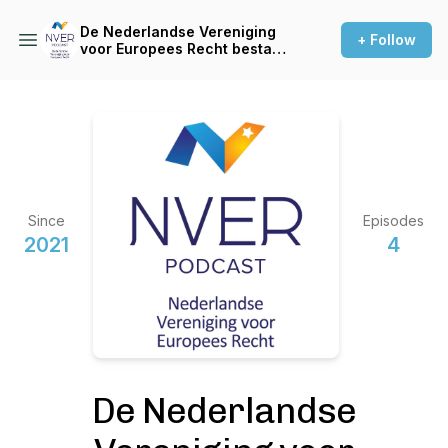
De Nederlandse Vereniging
+ Follow
voor Europees Recht bestaat
60 jaar!
Since
Episodes
2021
4
De Nederlandse